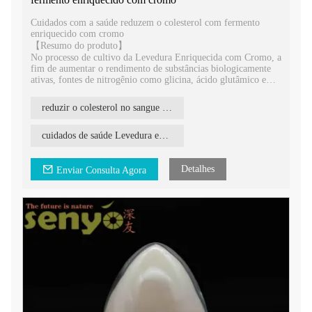
Cuidados com a saúde reduzem o colesterol com fermento
enriquecido com cromo
【Resumo do produto】
No processo de cultivo da Levedura Enriquecida com Cromo, a
fim de aumentar o rendimento de substâncias biologicamente
ativas, fontes de nitrogênio como glicina, ácido glutâmico e
cisteína podem ser adicionadas para suplementar uma
determinada quantidade de aminoácidos. Levedura enriquecida
reduzir o colesterol no sangue Levedura enriquecida com cromo
com cromo pode melhorar a absorção e utilização de cromo no
corpo. Reduz seus efeitos colaterais tóxicos, melhora os efeitos
biológicos da insulina e atua melhor na regulação do açúcar no
cuidados de saúde Levedura enriquecida com cromo
sangue, diminuindo a gordura e o colesterol.
Detalhes
Enviar Consulta Agora