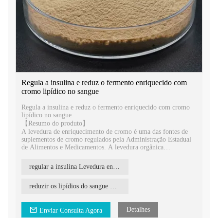
Regula a insulina e reduz o fermento enriquecido com
cromo lipídico no sangue
Regula a insulina e reduz o fermento enriquecido com cromo
lipídico no sangue
【Resumo do produto】
A levedura de enriquecimento de cromo é uma das fontes de
suplementos de cromo regulados pela Administração Estadual
de Alimentos e Medicamentos. A levedura orgânica
enriquecida com cromo é obtida por fermentação microbiana e,
em seguida, purificada a partir do líquido de fermentação da
regular a insulina Levedura enriquecida com cromo
levedura por um processo moderno. A levedura enriquecida
com cromo é natural, segura e altamente biodisponível.
reduzir os lipídios do sangue Levedura enriquecida com cromo
Detalhes
Enviar Consulta Agora