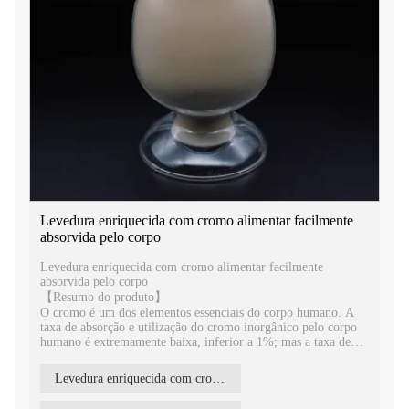
Levedura enriquecida com cromo alimentar facilmente
absorvida pelo corpo
Levedura enriquecida com cromo alimentar facilmente
absorvida pelo corpo
【Resumo do produto】
O cromo é um dos elementos essenciais do corpo humano. A
taxa de absorção e utilização do cromo inorgânico pelo corpo
humano é extremamente baixa, inferior a 1%; mas a taxa de
utilização de cromo orgânico pelo corpo humano pode chegar a
10-25%. Levedura enriquecida com cromo é baseada em S.
Levedura enriquecida com cromo de qualidade alimentar
cerevisiae comestível, então adiciona cromo inorgânico, que
converte cromo inorgânico em cromo orgânico. Finalmente, se