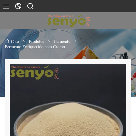
>
Produtos
>
Fermento
>
Casa
Fermento Enriquecido com Cromo