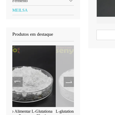
Fermento
MEILSA
Produtos em destaque
utationa
L-glutationa oxidada desintoxicante
S-acetil-L-glutationa an