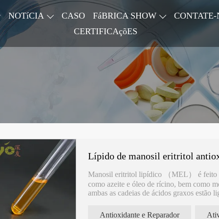
NOTíCIA
CASO
FáBRICA SHOW
CONTATE-
CERTIFICAçõES
Lípido de manosil eritritol antio
Manosil eritritol lipídico （MEL） é feito 
como azeite e óleo de rícino, bem como m
ambas as cadeias de ácidos graxos estão li
do produto são semelhantes às ceramidas.
Antioxidante e Reparador
Ati