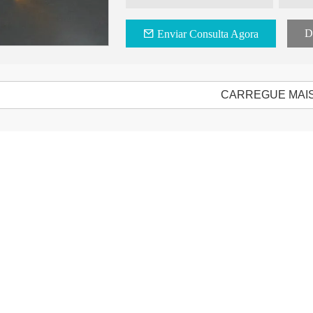
D
Enviar Consulta Agora
CARREGUE MAI
ti-
100% Natural Levedura Fonte Anti-
Levedura Enrique