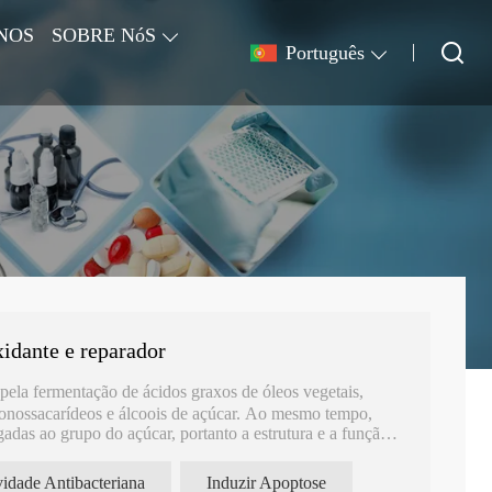
NOS
SOBRE NóS
Português
xidante e reparador
pela fermentação de ácidos graxos de óleos vegetais,
onossacarídeos e álcoois de açúcar. Ao mesmo tempo,
gadas ao grupo do açúcar, portanto a estrutura e a função
vidade Antibacteriana
Induzir Apoptose