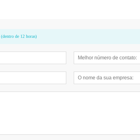
ente absorvido
Inflamação Levedura Beta Glucan
de Alta Biossegu
para Imunidade
 (dentro de 12 horas)