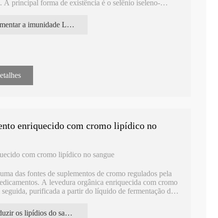
 A principal forma de existência é o selênio iseleno-
aior parte do enxofre na forma de aminoácidos.
aumentar a imunidade Levedura enriquecida com selênio
etalhes
mento enriquecido com cromo lipídico no
quecido com cromo lipídico no sangue
uma das fontes de suplementos de cromo regulados pela
edicamentos. A levedura orgânica enriquecida com cromo
seguida, purificada a partir do líquido de fermentação da
dura enriquecida com cromo é natural, segura e altamente
reduzir os lipídios do sangue Levedura enriquecida com cromo