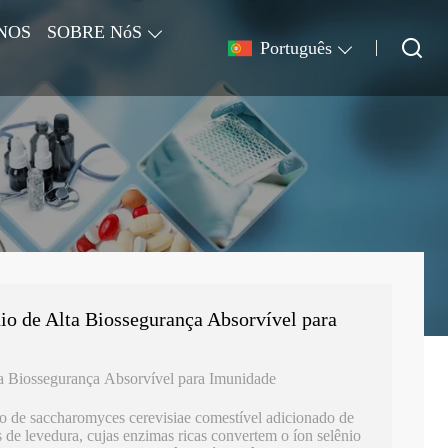
NOS
SOBRE NóS
Português
o de Alta Biossegurança Absorvível para
a Biossegurança Absorvível para Imunidade
so de saccharomyces cerevisiae comestível adicionado de
s de levedura, cujas enzimas ricas convertem o íon selênio