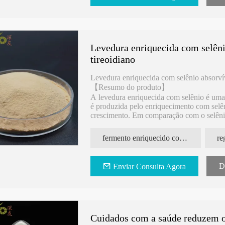
Levedura enriquecida com selêni
tireoidiano
Levedura enriquecida com selênio absorvív
【Resumo do produto】
A levedura enriquecida com selênio é uma 
é produzida pelo enriquecimento com selên
crescimento. Em comparação com o selênio
segura, mais estável, mais absorvente, efi
fermento enriquecido com selênio absorvível
D
Enviar Consulta Agora
Cuidados com a saúde reduzem o