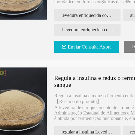
inorgânico em formas orgânicas de selênio.
metionina, seleno-l-cisteína e outros. A m
levedura enriquecida com selênio absorvível
Levedura enriquecida com selênio de alta biossegurança
D
Enviar Consulta Agora
Regula a insulina e reduz o fer
sangue
Regula a insulina e reduz o fermento enri
【Resumo do produto】
A levedura de enriquecimento de cromo é 
Administração Estadual de Alimentos e M
é obtida por fermentação microbiana e, em 
levedura por um processo moderno. A leve
biodisponível.
regular a insulina Levedura enriquecida com cromo