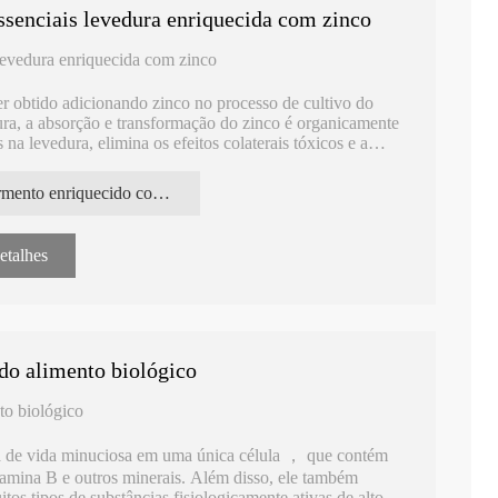
senciais levedura enriquecida com zinco
levedura enriquecida com zinco
r obtido adicionando zinco no processo de cultivo do
ra, a absorção e transformação do zinco é organicamente
na levedura, elimina os efeitos colaterais tóxicos e a
ico. Ele permite que o zinco seja absorvido e utilizado pelo
 segura.
fermento enriquecido com zinco orgânico
etalhes
 do alimento biológico
to biológico
a de vida minuciosa em uma única célula ， que contém
itamina B e outros minerais. Além disso, ele também
os tipos de substâncias fisiologicamente ativas de alto