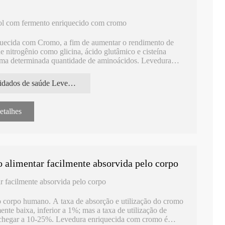
ol com fermento enriquecido com cromo
quecida com Cromo, a fim de aumentar o rendimento de
de nitrogênio como glicina, ácido glutâmico e cisteína
uma determinada quantidade de aminoácidos. Levedura
sorção e utilização de cromo no corpo. Reduz seus
tos biológicos da insulina e atua melhor na regulação do
cuidados de saúde Levedura enriquecida com cromo
 colesterol.
etalhes
 alimentar facilmente absorvida pelo corpo
 facilmente absorvida pelo corpo
 corpo humano. A taxa de absorção e utilização do cromo
te baixa, inferior a 1%; mas a taxa de utilização de
chegar a 10-25%. Levedura enriquecida com cromo é