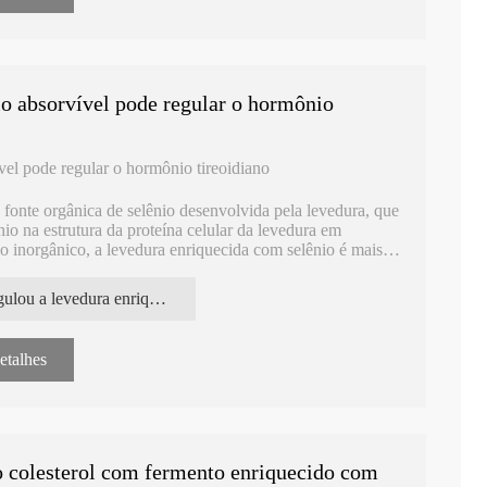
o absorvível pode regular o hormônio
el pode regular o hormônio tireoidiano
fonte orgânica de selênio desenvolvida pela levedura, que
io na estrutura da proteína celular da levedura em
 inorgânico, a levedura enriquecida com selênio é mais
caz e menos poluente e tem muitas funções para a saúde.
regulou a levedura enriquecida com hormônio da tireoide e selênio
etalhes
 colesterol com fermento enriquecido com