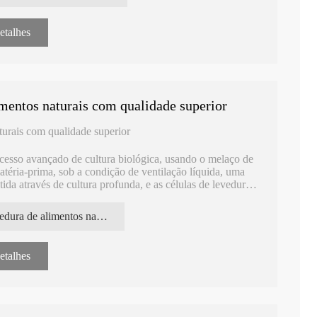
etalhes
da com Selênio
Suplemento Alimentar L-Glutationa
L-glutationa o
imentos naturais com qualidade superior
nça Absorvível
Reduzido para Proteger o Fígado
constante para 
turais com qualidade superior
cesso avançado de cultura biológica, usando o melaço de
atéria-prima, sob a condição de ventilação líquida, uma
ida através de cultura profunda, e as células de levedura
 processado por lavagem, secagem e outro processamento
levedura de alimentos naturais em pó
etalhes