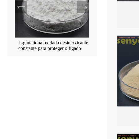
ationa
L-glutationa oxidada desintoxicante
S-acetil-L-glutationa anti
ado
constante para proteger o fígado
envelhecimento facilmen
pelo corpo