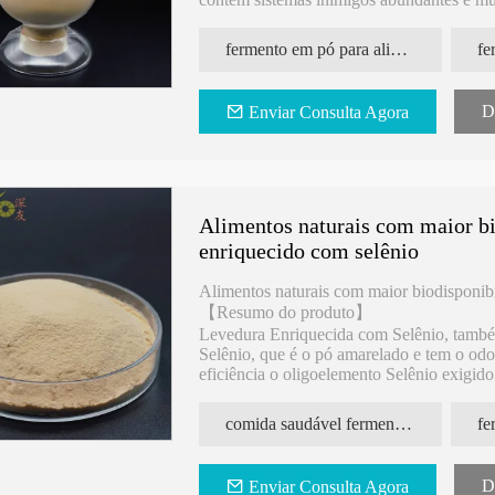
valor.
fermento em pó para alimentos
fe
D
Enviar Consulta Agora
Alimentos naturais com maior bi
enriquecido com selênio
Alimentos naturais com maior biodisponib
【Resumo do produto】
Levedura Enriquecida com Selênio, tamb
Selênio, que é o pó amarelado e tem o odo
eficiência o oligoelemento Selênio exigi
selênio mais eficiente, segura e equilibrada
comida saudável fermento enriquecido com selênio
D
Enviar Consulta Agora