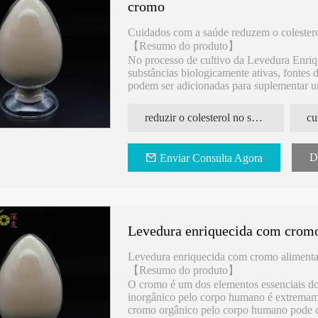
cromo
Cuidados com a saúde reduzem o colester
【Resumo do produto】
No processo de cultivo da Levedura Enri
substâncias biologicamente ativas, fontes 
podem ser adicionadas para suplementar 
enriquecida com cromo pode melhorar a ab
efeitos colaterais tóxicos, melhora os efei
reduzir o colesterol no sangue Levedura enriquecida com cromo
açúcar no sangue, diminuindo a gordura e o
D
Enviar Consulta Agora
Levedura enriquecida com cromo
Levedura enriquecida com cromo alimentar
【Resumo do produto】
O cromo é um dos elementos essenciais do
inorgânico pelo corpo humano é extremamen
cromo orgânico pelo corpo humano pode 