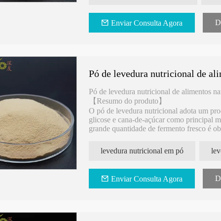
D
Enviar Consulta Agora
-
100% Natural Levedura Fonte Anti-
Levedura Enriqueci
Pó de levedura nutricional de al
te absorvido
Inflamação Levedura Beta Glucan
de Alta Biossegura
para Imunidade
Pó de levedura nutricional de alimentos na
【Resumo do produto】
O pó de levedura nutricional adota um pro
glicose e cana-de-açúcar como principal m
grande quantidade de fermento fresco é obt
são separadas do leite fermentado , então
especial.
levedura nutricional em pó
D
Enviar Consulta Agora