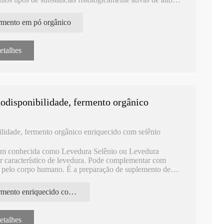
rmento em pó orgânico
etalhes
odisponibilidade, fermento orgânico
ilidade, fermento orgânico enriquecido com selênio
ém conhecida como Levedura Selênio ou Levedura
r característico de levedura. Pode complementar com
do pelo corpo humano. É a preparação de suplemento de
.
fermento enriquecido com selênio orgânico
etalhes