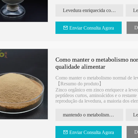
baseada em S. cerevisiae comestível, entã
inorgânico em cromo orgânico. Finalmente
Levedura enriquecida com cromo de qualidade alimentar
células de levedura vivas.
D
Enviar Consulta Agora
Como manter o metabolismo norm
qualidade alimentar
Como manter o metabolismo normal de lev
【Resumo do produto】
Zinco orgânico em zinco enriquece a leve
peptídeos curtos, aminoácidos e o restante
reprodução da levedura, a maioria dos el
celular para formar um complexo polissaca
zinco inorgânico.
mantendo o metabolismo normal Levedura enriquecida com zinco
D
Enviar Consulta Agora