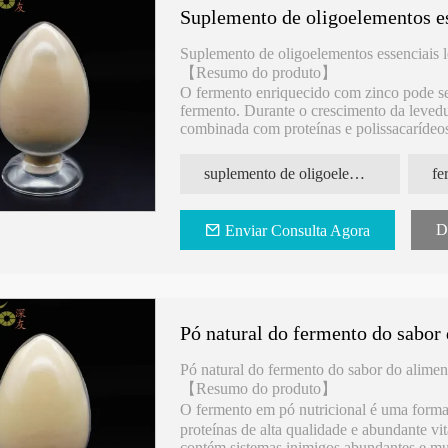
Suplemento de oligoelementos es
Suplemento de oligoelementos essenciais 
【Resumo do produto】
O fermento enriquecido com zinco pode se
fermento. Durante o crescimento da levedu
combinada com proteínas e polissacarídeos 
irritação gastrointestinal do zinco inorgân
corpo humano de maneira mais eficiente e
suplemento de oligoelementos essenciais Levedura enriquecida com zinco
D
Enviar Consulta Agora
Pó natural do fermento do sabor
Pó natural do fermento do sabor do alimen
【Resumo do produto】
O fermento em pó nutricional é uma form
proteínas de alta qualidade e abundante v
contém sistemas inimigos abundantes e muit